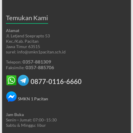
Temukan Kami
Alamat
Jl. Letjend Soeprapto 53
Kec./Kab. Pacitan
Jawa Timur 63515
surel: info@smkn1pacitan.sch.id
0357-881309
Telepon:
0357-885706
Faksimile:
0877-0116-6660
SMKN 1 Pacitan
Jam Buka
Senin—Jumat: 07:00–15:30
Sabtu & Minggu: libur