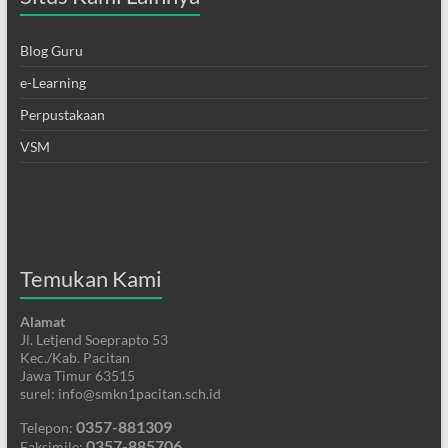
Blog Guru
e-Learning
Perpustakaan
VSM
Temukan Kami
Alamat
Jl. Letjend Soeprapto 53
Kec./Kab. Pacitan
Jawa Timur 63515
surel: info@smkn1pacitan.sch.id
0357-881309
Telepon:
0357-885706
Faksimile: