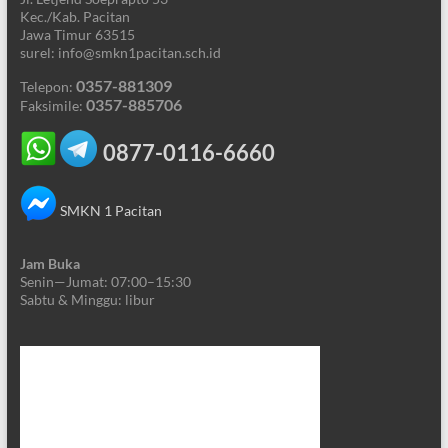
Kec./Kab. Pacitan
Jawa Timur 63515
surel: info@smkn1pacitan.sch.id
0357-881309
Telepon:
0357-885706
Faksimile:
0877-0116-6660
SMKN 1 Pacitan
Jam Buka
Senin—Jumat: 07:00–15:30
Sabtu & Minggu: libur