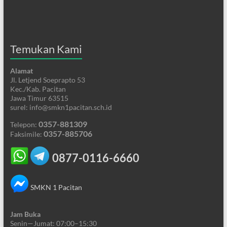
Temukan Kami
Alamat
Jl. Letjend Soeprapto 53
Kec./Kab. Pacitan
Jawa Timur 63515
surel: info@smkn1pacitan.sch.id
0357-881309
Telepon:
0357-885706
Faksimile:
0877-0116-6660
SMKN 1 Pacitan
Jam Buka
Senin—Jumat: 07:00–15:30