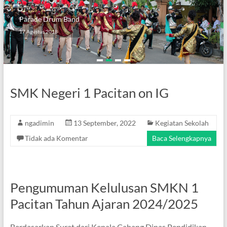
Parade Drum Band
Tim PPST SMKN 1 Pacitan
17 Agustus 2018
Duta Seni Pelajar Tahun 2018 Perwakilan Provinsi Jawa Timur
SMK Negeri 1 Pacitan on IG
ngadimin
13 September, 2022
Kegiatan Sekolah
Tidak ada Komentar
Baca Selengkapnya
Pengumuman Kelulusan SMKN 1
Pacitan Tahun Ajaran 2024/2025
Berdasarkan Surat dari Kepala Cabang Dinas Pendidikan