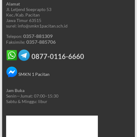
Alamat
Jl. Letjend Soeprapto 53
Kec./Kab. Pacitan
Jawa Timur 63515
surel: info@smkn1pacitan.sch.id
0357-881309
Telepon:
0357-885706
Faksimile:
0877-0116-6660
SMKN 1 Pacitan
Jam Buka
Senin—Jumat: 07:00–15:30
Sabtu & Minggu: libur