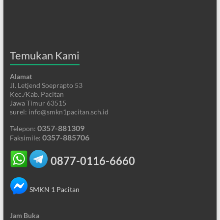
Temukan Kami
Alamat
Jl. Letjend Soeprapto 53
Kec./Kab. Pacitan
Jawa Timur 63515
surel: info@smkn1pacitan.sch.id
0357-881309
Telepon:
0357-885706
Faksimile:
0877-0116-6660
SMKN 1 Pacitan
Jam Buka