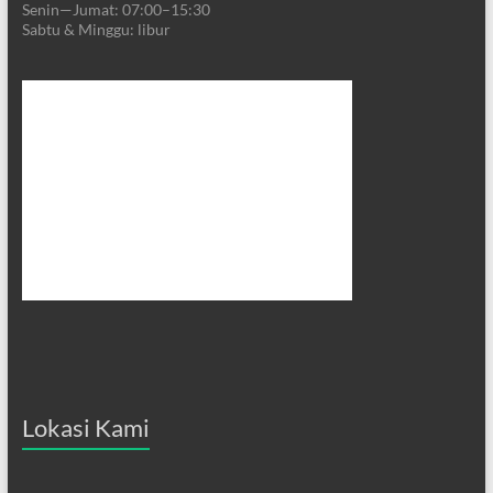
Senin—Jumat: 07:00–15:30
Sabtu & Minggu: libur
Lokasi Kami