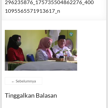
296235876_175735504862276_400
1095565571913617_n
← Sebelumnya
Tinggalkan Balasan