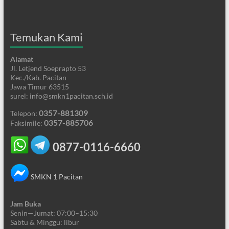
Temukan Kami
Alamat
Jl. Letjend Soeprapto 53
Kec./Kab. Pacitan
Jawa Timur 63515
surel: info@smkn1pacitan.sch.id
0357-881309
Telepon:
0357-885706
Faksimile:
0877-0116-6660
SMKN 1 Pacitan
Jam Buka
Senin—Jumat: 07:00–15:30
Sabtu & Minggu: libur