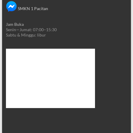
SMKN 1 Pacitan
Jam Buka
Senin—Jumat: 07:00–15:30
Sabtu & Minggu: libur