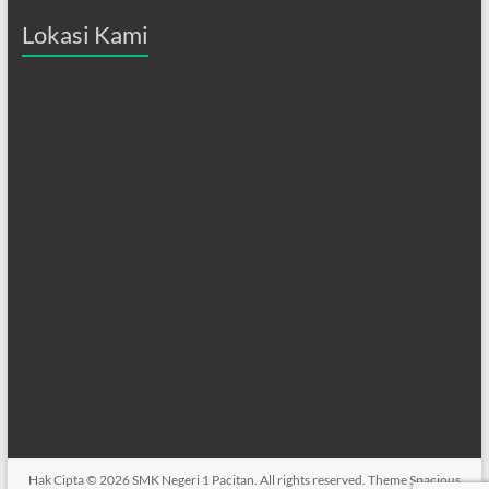
Lokasi Kami
Hak Cipta © 2026
SMK Negeri 1 Pacitan
. All rights reserved. Theme
Spacious