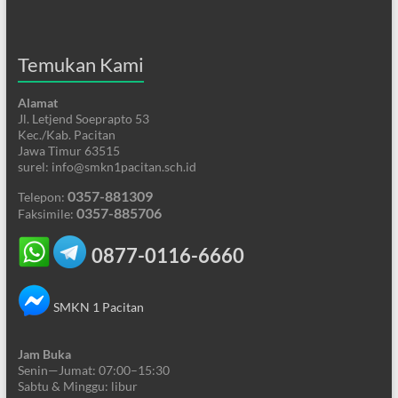
Temukan Kami
Alamat
Jl. Letjend Soeprapto 53
Kec./Kab. Pacitan
Jawa Timur 63515
surel: info@smkn1pacitan.sch.id
0357-881309
Telepon:
0357-885706
Faksimile:
0877-0116-6660
SMKN 1 Pacitan
Jam Buka
Senin—Jumat: 07:00–15:30
Sabtu & Minggu: libur