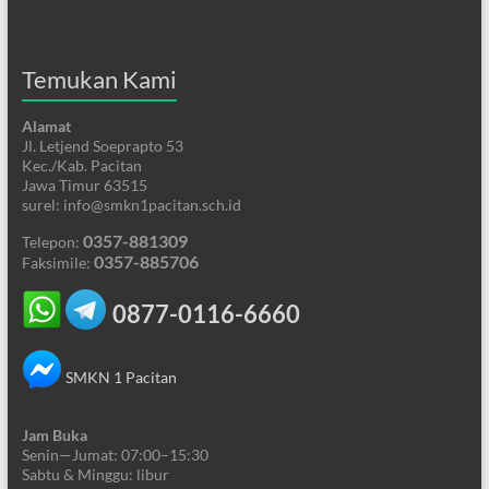
Temukan Kami
Alamat
Jl. Letjend Soeprapto 53
Kec./Kab. Pacitan
Jawa Timur 63515
surel: info@smkn1pacitan.sch.id
0357-881309
Telepon:
0357-885706
Faksimile:
0877-0116-6660
SMKN 1 Pacitan
Jam Buka
Senin—Jumat: 07:00–15:30
Sabtu & Minggu: libur