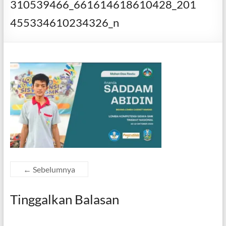
310539466_661614618610428_201
455334610234326_n
← Sebelumnya
Tinggalkan Balasan