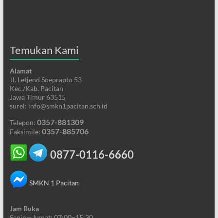
Temukan Kami
Alamat
Jl. Letjend Soeprapto 53
Kec./Kab. Pacitan
Jawa Timur 63515
surel: info@smkn1pacitan.sch.id
0357-881309
Telepon:
0357-885706
Faksimile:
0877-0116-6660
SMKN 1 Pacitan
Jam Buka
Senin—Jumat: 07:00–15:30