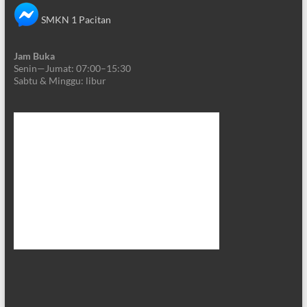
SMKN 1 Pacitan
Jam Buka
Senin—Jumat: 07:00–15:30
Sabtu & Minggu: libur