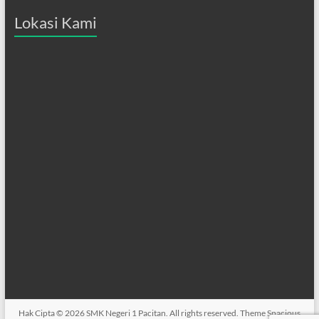
Lokasi Kami
Hak Cipta © 2026
SMK Negeri 1 Pacitan
. All rights reserved. Theme
Spacious