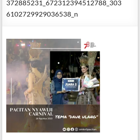
372885231_672312394512788_303
6102729929036538_n