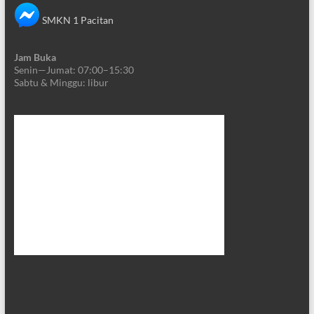
SMKN 1 Pacitan
Jam Buka
Senin—Jumat: 07:00–15:30
Sabtu & Minggu: libur