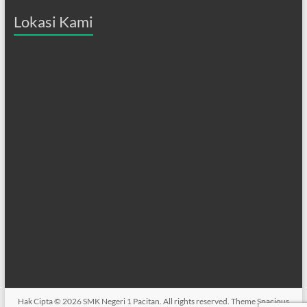
Lokasi Kami
Hak Cipta © 2026
SMK Negeri 1 Pacitan
. All rights reserved. Theme
Spacious