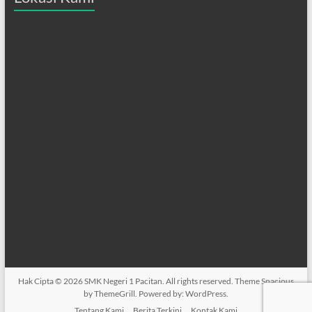
Hak Cipta © 2026
SMK Negeri 1 Pacitan
. All rights reserved. Theme
Spacious
by ThemeGrill. Powered by:
WordPress
.
Tentang Kami
Berita Terkini
Kontak Kami