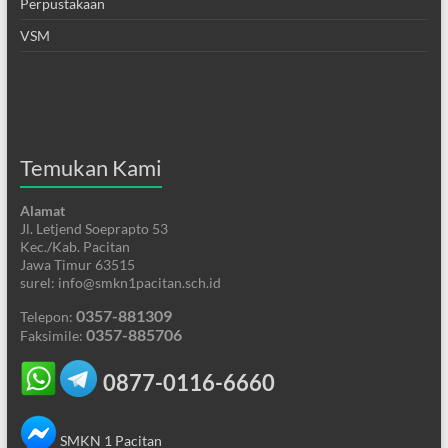
Perpustakaan
VSM
Temukan Kami
Alamat
Jl. Letjend Soeprapto 53
Kec./Kab. Pacitan
Jawa Timur 63515
surel: info@smkn1pacitan.sch.id
0357-881309
Telepon:
0357-885706
Faksimile:
0877-0116-6660
SMKN 1 Pacitan