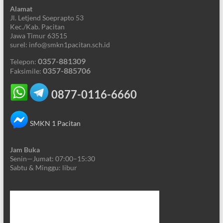
Alamat
Jl. Letjend Soeprapto 53
Kec./Kab. Pacitan
Jawa Timur 63515
surel: info@smkn1pacitan.sch.id
0357-881309
Telepon:
0357-885706
Faksimile:
0877-0116-6660
SMKN 1 Pacitan
Jam Buka
Senin—Jumat: 07:00–15:30
Sabtu & Minggu: libur