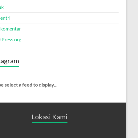
uk
entri
 komentar
Press.org
tagram
e select a feed to display...
Lokasi Kami