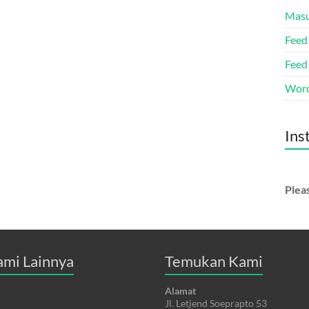
Mas
Feed 
Feed
Word
Ins
Pleas
ami Lainnya
Temukan Kami
Alamat
Jl. Letjend Soeprapto 53