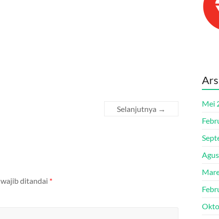
Ars
Mei 
Selanjutnya →
Febr
Sept
Agus
Mare
 wajib ditandai
*
Febr
Okto