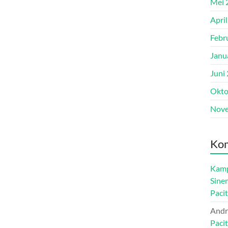
Mei 
Apri
Febr
Janu
Juni
Okto
Nove
Kom
Kamp
Sine
Paci
Andr
Paci