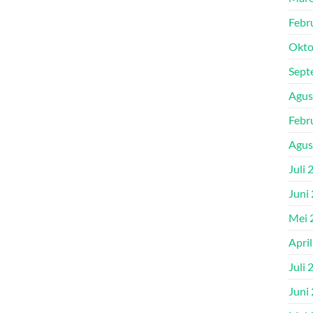
Febr
Okto
Sept
Agus
Febr
Agus
Juli 
Juni
Mei 
Apri
Juli 
Juni