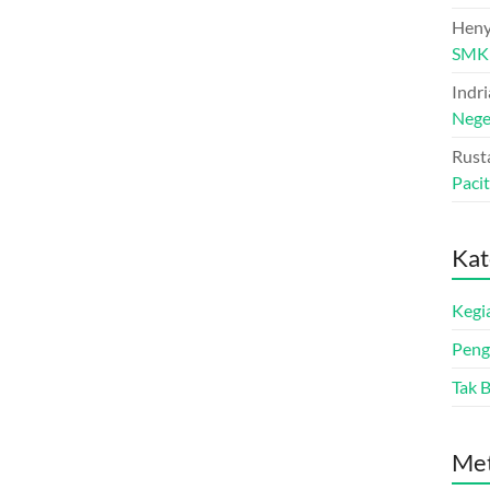
Heny
SMK 
Indr
Nege
Rust
Paci
Kat
Kegi
Pen
Tak 
Me