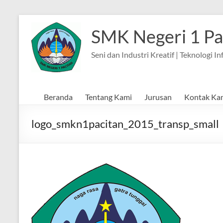
Skip
to
SMK Negeri 1 Pa
content
Seni dan Industri Kreatif | Teknologi 
Beranda
Tentang Kami
Jurusan
Kontak Ka
logo_smkn1pacitan_2015_transp_small