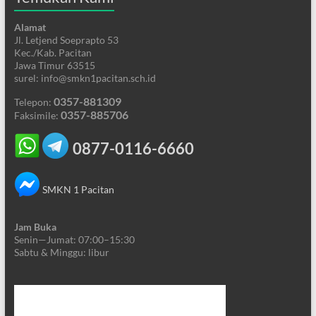
Alamat
Jl. Letjend Soeprapto 53
Kec./Kab. Pacitan
Jawa Timur 63515
surel: info@smkn1pacitan.sch.id
0357-881309
Telepon:
0357-885706
Faksimile:
0877-0116-6660
SMKN 1 Pacitan
Jam Buka
Senin—Jumat: 07:00–15:30
Sabtu & Minggu: libur