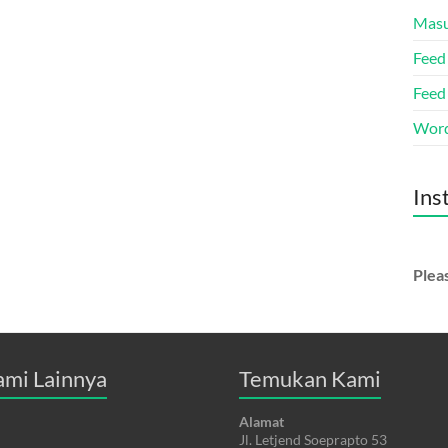
Mas
Feed 
Feed
Word
Ins
Pleas
ami Lainnya
Temukan Kami
Alamat
Jl. Letjend Soeprapto 53