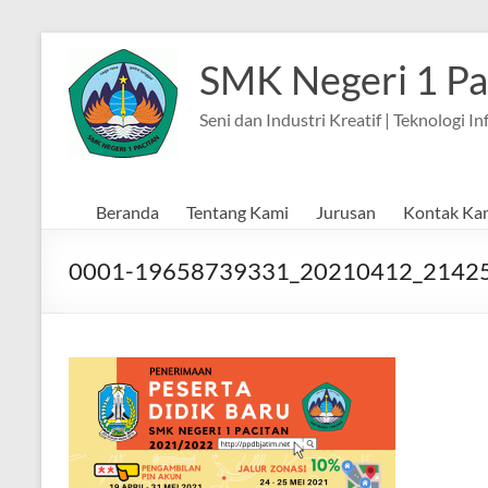
Skip
to
SMK Negeri 1 Pa
content
Seni dan Industri Kreatif | Teknologi 
Beranda
Tentang Kami
Jurusan
Kontak Ka
0001-19658739331_20210412_21425