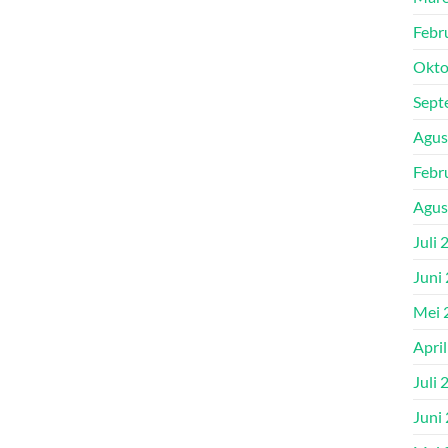
Febr
Okto
Sept
Agus
Febr
Agus
Juli 
Juni
Mei 
Apri
Juli 
Juni