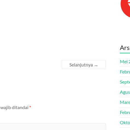
Ars
Mei 
Selanjutnya →
Febr
Sept
Agus
Mare
 wajib ditandai
*
Febr
Okto