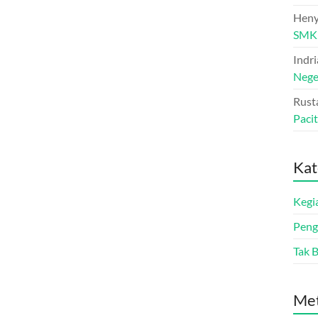
Heny
SMK 
Indr
Nege
Rust
Paci
Kat
Kegi
Pen
Tak 
Me