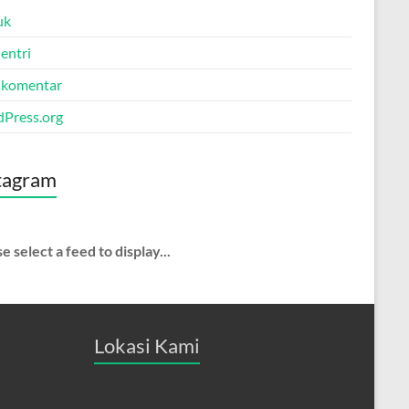
uk
entri
 komentar
Press.org
tagram
e select a feed to display...
Lokasi Kami