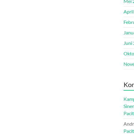
Mei 
Apri
Febr
Janu
Juni
Okto
Nove
Kom
Kamp
Sine
Paci
Andr
Paci