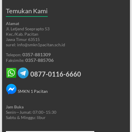
Temukan Kami
Alamat
Jl. Letjend Soeprapto 53
Kec./Kab. Pacitan
Jawa Timur 63515
surel: info@smkn1pacitan.sch.id
0357-881309
Telepon:
0357-885706
Faksimile:
0877-0116-6660
SMKN 1 Pacitan
Jam Buka
Senin—Jumat: 07:00–15:30
Sabtu & Minggu: libur