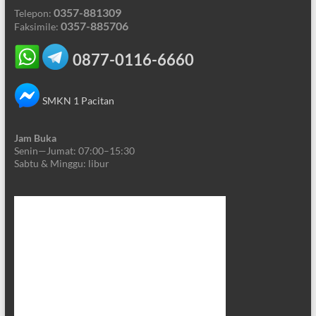
0357-881309
Telepon:
0357-885706
Faksimile:
0877-0116-6660
SMKN 1 Pacitan
Jam Buka
Senin—Jumat: 07:00–15:30
Sabtu & Minggu: libur