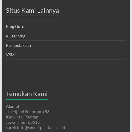
Situs Kami Lainnya
Blog Guru
e-Learning
Perpustakaan
VSM
Temukan Kami
Alamat
Jl. Letjend Soeprapto 53
Kec./Kab. Pacitan
Jawa Timur 63515
surel: info@smkn1pacitan.sch.id