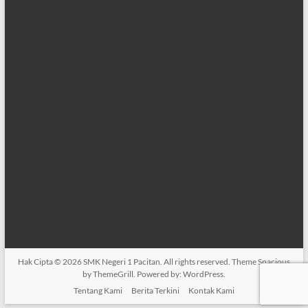
Hak Cipta © 2026
SMK Negeri 1 Pacitan
. All rights reserved. Theme
Spacious
by ThemeGrill. Powered by:
WordPress
.
Tentang Kami
Berita Terkini
Kontak Kami