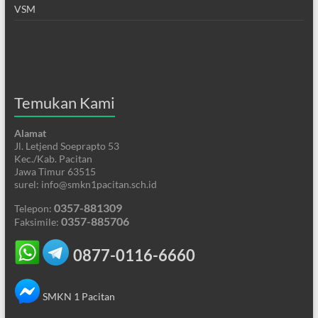
VSM
Temukan Kami
Alamat
Jl. Letjend Soeprapto 53
Kec./Kab. Pacitan
Jawa Timur 63515
surel: info@smkn1pacitan.sch.id
0357-881309
Telepon:
0357-885706
Faksimile:
0877-0116-6660
SMKN 1 Pacitan